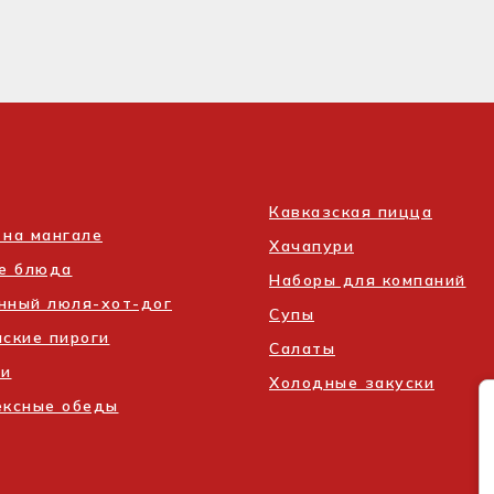
Кавказская пицца
на мангале
Хачапури
ие блюда
Наборы для компаний
нный люля-хот-дог
Супы
ские пироги
Салаты
ли
Холодные закуски
ексные обеды