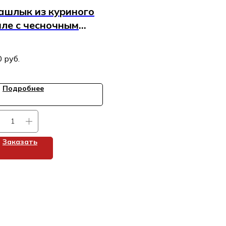
шлык из куриного
ле с чесночным
усом и гранатом
0
руб.
Подробнее
Заказать