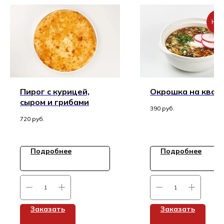
НОВ
Пирог с курицей,
Окрошка на квас
сыром и грибами
390
руб.
720
руб.
Подробнее
Подробнее
Заказать
Заказать