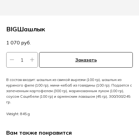
BIGШашлык
1 070
руб.
Заказать
В состав входит: шашлык из свиной вырезки (100 гр), шашлык из
куриного филе (100 гр), мини-кебаб из говядины (100 гр). Подается с
запеченным картофелем (300 гр), маринованным луком (100 гр),
соусом Сацебели (100 гр) и армянским лавашом (45 гр), 300/300/245
гр.
Weight: 845 g
Вам также понравится